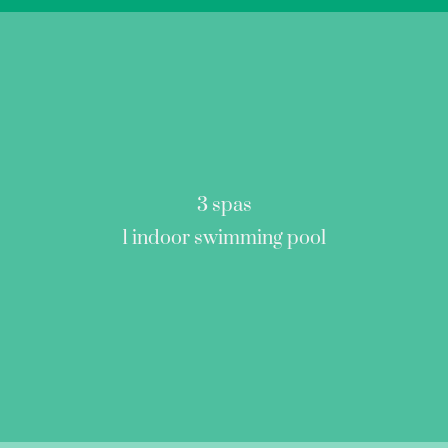
3 spas
1 indoor swimming pool