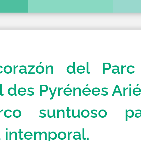
S
orazón del Parc
l des Pyrénées Arié
co suntuoso p
 intemporal.