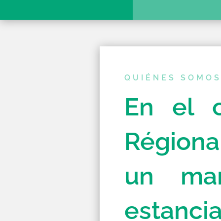
QUIÉNES SOMO
En el c
Régiona
un mar
estancia