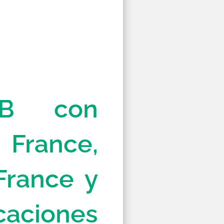
&B con
 France,
France y
caciones