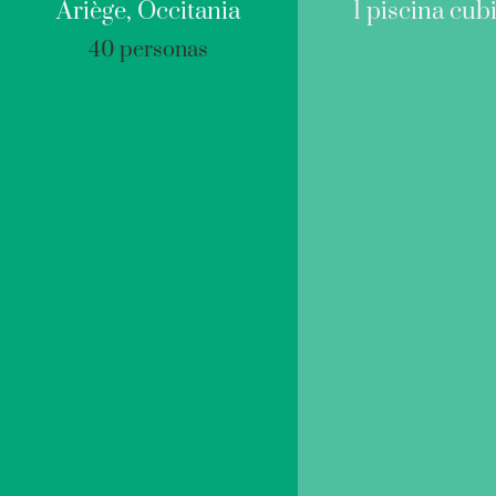
Ariège, Occitania
1 piscina cub
40 personas